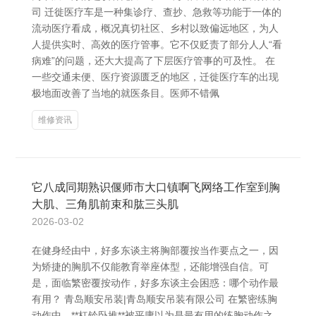
司 迁徙医疗车是一种集诊疗、查抄、急救等功能于一体的
流动医疗看成，概况真切社区、乡村以致偏远地区，为人
人提供实时、高效的医疗管事。它不仅贬责了部分人人“看
病难”的问题，还大大提高了下层医疗管事的可及性。 在
一些交通未便、医疗资源匮乏的地区，迁徙医疗车的出现
极地面改善了当地的就医条目。医师不错佩
维修资讯
它八成同期熟识偃师市大口镇啊飞网络工作室到胸
大肌、三角肌前束和肱三头肌
2026-03-02
在健身经由中，好多东谈主将胸部覆按当作要点之一，因
为矫捷的胸肌不仅能教育举座体型，还能增强自信。可
是，面临繁密覆按动作，好多东谈主会困惑：哪个动作最
有用？ 青岛顺安吊装|青岛顺安吊装有限公司 在繁密练胸
动作中，**杠铃卧推**被平庸以为是最有用的练胸动作之