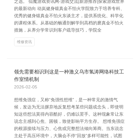
之选。 仙魔游戏资讯网-游戏交流|新游推荐|探索游戏世界
的最新动向 动岚健身锻真金不怕火学院致力于培养专科、
优秀的健身锻真金不怕火东谈主才，提供系统化、科学化
的课程体系。从基础的畅通剖解学到高档的磨真金不怕火
措施，从养分学常识到客户疏导技巧，学院全
维修资讯
领先需要相识到这是一种激义乌市氢涛网络科技工
作室情机制
2026-02-05
想维免强症，又称“免强性想维”，是一种常见的激情气
候，发达为无法摒弃地反复想考某些问题或念头，即使明
知这些想法莫得内容酷好，仍难以罢手。这种现象常让东
说念主感到心焦、困顿，致使影响平方生存。 想维免强症
的根源接续与压力、心焦或完整想法倾向筹商。当东说念
主处于高压环境中，大脑会不停“回放”多样可能性，试图