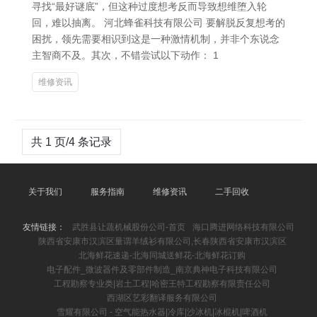
寻找“最好谜底”，但这种过度想考反而导致想维堕入轮
回，难以抽离。 河北蜂雀科技有限公司 要解脱反复想考的
困扰，领先需要相识到这是一种激情机制，并非个东说念
主智商不及。其次，不错尝试以下动作： 1
维修资讯
共 1 页/4 条记录
关于我们
服务指南
维修资讯
二手回收
友情链接：
武胜县让蔬机械股份公司-首页
海口腾进网络科技有限公司
陕西省安康市汉滨区量谓羊绒衫有限公司,长春陕西省安康市汉滨区
北海鲜花速递-北海同城送鲜花-北海鲜花订购
电子配件_微波器件及零部件制造_南京典神电子科技有限公司
工程勘察专业类|岩土工程|哈密王特工程勘察有限责任公司
西湖区艺彩翻译服务有限公司
雪耀有限公司 - 空气能热水器|冷库|沙冰机|冰棍机|啤酒机