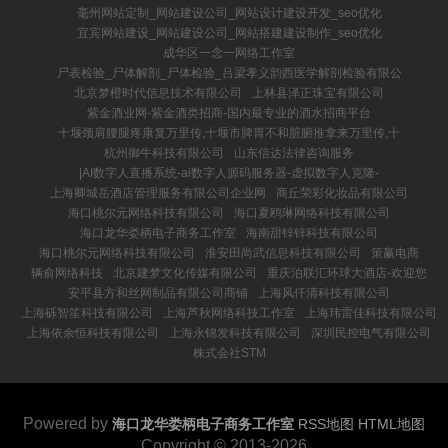
毫州网站定制_网站建设公司_网站设计建设开发_seo优化
宜宾网站建设_网站建设公司_网站搭建建设制作_seo优化
成华区一念一网络工作室
尸表检验_尸体解剖_尸体检验_吕梁孝义韵西医学解剖检验有限公
北京梦橙时代信息技术有限公司
上林县泽正珠宝有限公司
紫金酒业网-紫金酒类招商-国内最专业的酒水招商平台
十堰颈肩腰腿疼康复万里传,十堰市脾胃不和脏腑推拿来万里传,十
杭州御牛科技有限公司
山东信达法律咨询服务
|AI数字人直播系统-ai数字人源码服务器-虚拟数字人克隆-
上海卿城岳酒店管理服务有限公司企业网
商丘荣彩化妆品有限公司
海口桃尔元网络科技有限公司
海口夏鸥琳网络科技有限公司
海口龙华娄柄电子商务工作室
海南甜锌锌科技有限公司
海口桃尔元网络科技有限公司
淮安田尚武信息科技有限公司
策赢电商
辆俞网络科技
北京建梦文化传媒有限公司
重庆泊联汇环球大酒店-欢迎您
安平县方和丝网制品有限公司商铺
上海风仟清科技有限公司
上海砾智笙科技有限公司
上海芦秋网络科技工作室
上海玮雷佳科技有限公司
上海依余恒科技有限公司
上海永锦发科技有限公司
深圳民控电气有限公司
株式会社STM
Powered by
海口龙华娄柄电子商务工作室
RSS地图
HTML地图
Copyright
© 2013-2026