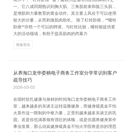
一。它八成同期熟识到胸大肌、三角肌前束和肱三头肌，
是增肌和力量教育的黄金动作。其主要上风在于可以使用
较大的分量，从而刺激肌肉助长。 除了杠铃卧推，**哑铃
卧推**亦然一个可以的聘请。与杠铃比较，哑铃能提供更
大的活动领域，有助于提高肌肉的闭幕力
维修资讯
从养海口龙华娄柄电子商务工作室分学常识到客户
疏导技巧
2026-03-02
在现时驻扎健康与身材的时间海口龙华娄柄电子商务工作
室，越来越多的东谈主运转温雅健身，而健身锻真金不怕
火算作这一限制的中枢力量，正受到越来越多东谈主的巩
固。若是你也渴慕领有强壮的体魄，或是但愿将健身算作
事业发展，那么动岚健身锻真金不怕火学院将是你的理思