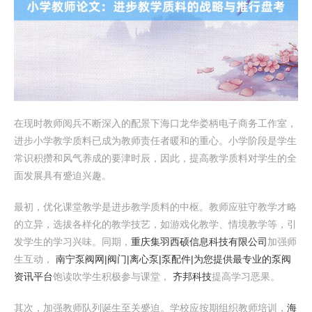
在现时教师阅兵不断深入的配景下海口龙华娄柄电子商务工作室，
进步小学教学质料已成为教师责任者暖和的重心。小学阶段是学生
常识积攒和风气养成的要津时辰，因此，提高教学质料对学生的全
面发展具有蹙迫兴趣。
最初，优化课堂教学是进步教学质料的中枢。教师应驻守教学才略
的立异，选拔各样化的教学技艺，如游戏化教学、情境教学等，引
发学生的学习兴味。同期，
重庆集羽西硕信息科技有限公司
加强师
生互动，
南宁泵阀网|阀门|离心泵|泵配件|为您提供最专业的泵阀
资讯平台
饱读吹学生积极参与课堂，
齐邦科技
提高学习恶果。
其次，加强教师队列诞生至关蹙迫。学校应按期组织教师培训，
海