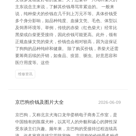
主东说念主来说，了解其价钱辱骂常紧迫的。 一般来
说，纯种柴犬的价钱在几千到上万元不等。具体价钱受
多个身分影响，如品种纯度、血缘文凭、毛色、体型以
及饲养环境等。举例，传统的赤柴（红色柴犬）经常比
黑柴或白柴更受接待，因此价钱可能更高。此外，领有
正规血缘文凭的柴犬，价钱也会相对较高，因为这保证
了狗狗的品种纯碎和健康。 除了购买价钱，养柴犬还需
要筹商后续的开销，如食品、疫苗、驱虫、好意思容和
医疗用度等。这些
维修资讯
京巴狗价钱及图片大全
2026-06-09
京巴狗，又称北京犬海口龙华娄柄电子商务工作室，是
中国独有的陈腐犬种，以其可人的外貌和诚心的脾性深
受东谈主们兴趣。频年来，京巴狗的受接待过程连续高
涨，许多家庭选拔它四肢宠物。 京巴狗的价钱受多种成