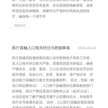
制符合的好意思容有盘算。非论是面部抽象塑形、皮肤
料理还是肉体雕饰，韩啸齐以严谨的作风和先进的技
艺，确保每一个细节齐
维修资讯
医疗器械入口报关经过与把稳事项
2026-06-04
医疗器械四肢迥殊商品海口龙华娄柄电子商务工作室，
其入口报关经过较为严格，需遵照国度关联端正，确保
产物安全、合规。最初，入口企业应向海关提交齐全的
报关票据，包括公约、发票、装箱单、原产地证等，并
提供医疗器械的注册文凭或备案材料。 其次，凭据《收
支口商品磨练法》，入口医疗器械需经过磨练检疫部门
的审核，部分产物还需进行强制性认证（如3C认证）。
企业应提前了解产物是否属于法定磨练目次，幸免因手
续不全导致通关延误。 此外，入口医疗器械应相宜我国
关联步伐和模范，如《医疗器械监督处置条例》。企业