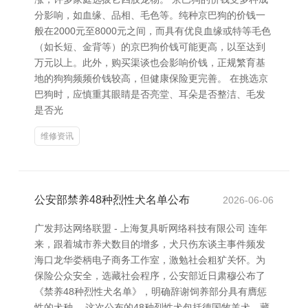
分影响，如血缘、品相、毛色等。纯种京巴狗的价钱一
般在2000元至8000元之间，而具有优良血缘或特等毛色
（如长短、金背等）的京巴狗价钱可能更高，以至达到
万元以上。此外，购买渠谈也会影响价钱，正规繁育基
地的狗狗频频价钱较高，但健康保险更完善。 在挑选京
巴狗时，应慎重其眼睛是否亮堂、耳朵是否整洁、毛发
是否光
维修资讯
公安部禁养48种烈性犬名单公布
2026-06-06
广发邦达网络联盟 - 上海复具昕网络科技有限公司 连年
来，跟着城市养犬数目的增多，犬只伤东谈主事件频发
海口龙华娄柄电子商务工作室，激勉社会粗犷关怀。为
保险公众安全，选藏社会程序，公安部近日肃穆公布了
《禁养48种烈性犬名单》，明确辞谢饲养部分具有膺惩
性的犬种。 这次公布的48种烈性犬包括德国牧羊犬、藏