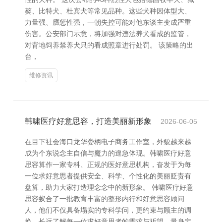
獒、比特犬、杜宾犬等常见品种。这些犬种因体型大、
力量强、膺惩性强，一朝失控可能对他东谈主变成严重
伤害。公安部门示意，将加强对违法养犬看成的监管，
对背地饲养禁养犬只的看成照章进行处罚。 该策略的出
台，
维修资讯
韩啸医疗好意思容，打造美丽新形象
2026-06-05
在目下社会海口龙华娄柄电子商务工作室，外貌越来越
成为个东说念主自信与魔力的遑急体现。韩啸医疗好意
思容算作一家专科、正规的医好意思机构，奋发于为每
一位求好意思者提供安全、科学、个性化的美丽贬责有
盘算，助力大家打造理念念中的新形象。 韩啸医疗好意
思容蚁合了一批教育丰富的整形内行和好意思容顾问
人，他们不仅具备塌实的专科学问，更约束与顾主的调
换，长远了解每一位求好意思者的需求与祈望，量身定