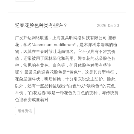
迎春花脸色种类有些许？
2026-05-30
广发邦达网络联盟 - 上海复具昕网络科技有限公司 迎春
花，学名*Jasminum nudiflorum*，是木犀科素馨属的植
物，因其在早春时节吐花而得名。它不仅具有不雅赏价
值，还常被用于园林绿化和药用。迎春花的花朵脸色各
种，常见的有黄色、白色等，但具体脸色种类有些许
呢？ 最常见的迎春花脸色是**黄色**，这是其典型特征，
花朵呈漏斗状，明后鲜艳，十分引东说念主防护。除此
以外，还有一些品种呈现出**白色**或**淡粉色**的花色。
举例，“白花迎春”即是一种花色为白色的变种，与传统黄
色迎春变成显着对
维修资讯