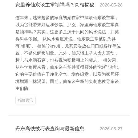
家里养仙东谈主掌祯祥吗？真相揭秘
2026-05-28
连年来，越来越多的家庭初始在家中摆放仙东谈主掌，
以为它能带来好运和钞票。那么，家里养仙东谈主掌真
是祯祥吗？其实，这更多是源于民间的风水说法，并莫
得科学依据。 从风水角度来说，仙东谈主掌被以为具
有“镇宅”、“挡煞”的作用，尤其安妥放在门口或客厅等位
置，不错化解负能量。此外，仙东谈主掌人命力震动，
标志与水滴石穿，也被视为积极朝上的标志。 相关词，
从科学角度来看，仙东谈主掌并莫得额外的“祯祥”功能。
它的主要价值在于净化空气、增多绿意，以及为家居环
境增添一抹渴望。同期，仙东谈主掌的尖刺也教导东谈
主们防
维修资讯
丹东高铁技巧表查询与最新信息
2026-05-27