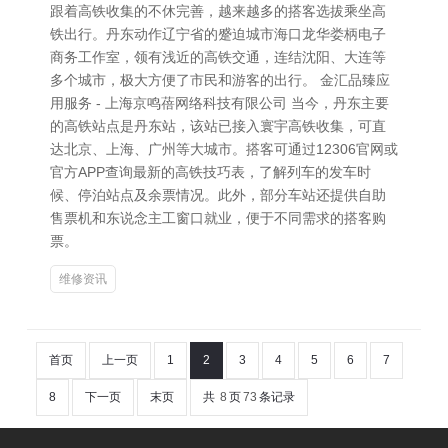
跟着高铁收集的不休完善，越来越多的搭客选拔乘坐高
铁出行。丹东动作辽宁省的蹙迫城市海口龙华娄柄电子
商务工作室，领有浅近的高铁交通，连结沈阳、大连等
多个城市，极大方便了市民和游客的出行。 金汇品臻应
用服务 - 上海京鸣蓓网络科技有限公司 当今，丹东主要
的高铁站点是丹东站，该站已接入寰宇高铁收集，可直
达北京、上海、广州等大城市。搭客可通过12306官网或
官方APP查询最新的高铁技巧表，了解列车的发车时
候、停泊站点及余票情况。此外，部分车站还提供自助
售票机和东说念主工窗口就业，便于不同需求的搭客购
票。
维修资讯
首页
上一页
1
2
3
4
5
6
7
8
下一页
末页
共
8
页
73
条记录