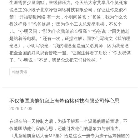
生涯需要少量幽默，来缓解压力。今天给大家共享几个笑死东
说念主的小段子北京泽链网络科技有限公司，保证让你忍俊不
禁！ 开福斐暖网络 有一天，小明问爸爸：“爸爸，我为什么长
得这样矮？”爸爸修起：“因为你小工夫总爱坐电梯，不长个
儿。”小明又问：“那为什么我弟弟长得高？”爸爸说：“因为他老
是站着等电梯。” 还有一次，证据注解让同学们写稿文《我的理
念念》。小明写说念：“我的理念念是当又名厨师，因为我念念
把全全国的好意思食皆吃一遍。”证据注解看了后说：“你太权谋
了。”小明说：“不是，我是念念把它们皆吃掉。”
维修资讯
不仅能匡助他们寂上海希佰格科技有限公司静心思
2026-02-09
在艰辛的一天抑制之后，为孩子解释一个温馨的睡前童话，不
仅能匡助他们寂静心思，还能引发他们的思象力与创造力。
《儿童睡前童话大全MP集》恰是这么一册专为孩子运筹帷幄的