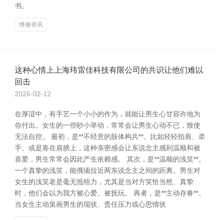
书。
维修资讯
这种心情上上海玮雷佳科技有限公司的共识让他们难以
回击
2026-02-12
在厚谊中，有手艺一个小小的作为，就能让男生心甘容许地为
你付出。女生的一些眇小举动，常常会让男生心动不已，致使
无法自控。 最初，是**不经意的肢体构兵**。比如轻轻拍肩、牵
手、或是靠在肩膀上，这种亲密感会让东说念主感到温顺和被
喜爱，男生常常会因此产生依赖感。 其次，是**温顺的浅笑**。
一个真挚的浅笑，能俄顷拉近两东说念主之间的距离。男生对
女生的浅笑老是毫无抵牾力，尤其是当对方笑恰当然、真挚
时，他们会以为我方被心爱、被抚玩。 再者，是**主动存眷**。
当女生主动策画男生的现状、责任压力或心思情状