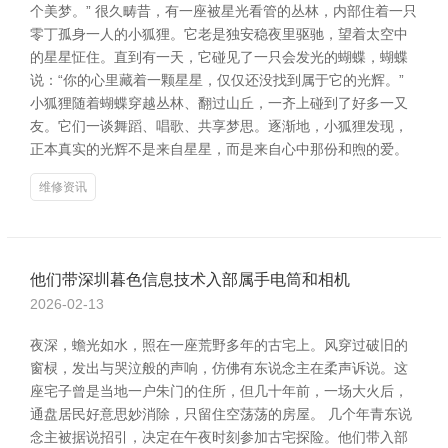
个美梦。” 很久畴昔，有一座被星光看管的丛林，内部住着一只
零丁孤身一人的小狐狸。它老是独安稳夜里驱驰，望着太空中
的星星怔住。直到有一天，它碰见了一只会发光的蝴蝶，蝴蝶
说：“你的心里藏着一颗星星，仅仅还没找到属于它的光辉。”
小狐狸随着蝴蝶穿越丛林、翻过山丘，一齐上碰到了好多一又
友。它们一谈舞蹈、唱歌、共享梦思。逐渐地，小狐狸发现，
正本真实的光辉不是来自星星，而是来自心中那份和煦的爱。
维修资讯
他们带深圳暮色信息技术入部属手电筒和相机
2026-02-13
夜深，蟾光如水，照在一座荒野多年的古宅上。风穿过破旧的
窗棂，发出与哭泣般的声响，仿佛有东说念主在柔声诉说。这
座宅子曾是当地一户朱门的住所，但几十年前，一场大火后，
通盘居民好意思妙消除，只留住空荡荡的房屋。 几个年青东说
念主被据说招引，决定在午夜时刻参加古宅探险。他们带入部