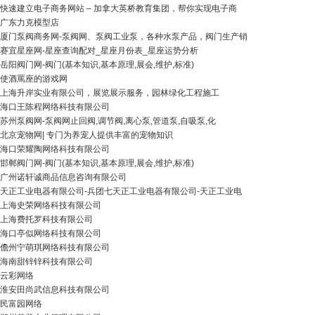
快速建立电子商务网站 – 加拿大英桥教育集团，帮你实现电子商
广东力克模型店
厦门泵阀商务网-泵阀网、泵阀工业泵，各种水泵产品，阀门生产销
赛宜星座网-星座查询配对_星座月份表_星座运势分析
岳阳阀门网-阀门(基本知识,基本原理,展会,维护,标准)
使酒罵座的游戏网
上海升岸实业有限公司，展览展示服务，园林绿化工程施工
海口王陈程网络科技有限公司
苏州泵阀网-泵阀网止回阀,调节阀,离心泵,管道泵,自吸泵,化
北京宠物网| 专门为养宠人提供丰富的宠物知识
海口荣耀陶网络科技有限公司
邯郸阀门网-阀门(基本知识,基本原理,展会,维护,标准)
广州诺轩诚商品信息咨询有限公司
天正工业电器有限公司-兵团七天正工业电器有限公司-天正工业电
上海史荣网络科技有限公司
上海费托罗科技有限公司
海口亭似网络科技有限公司
儋州宁萌琪网络科技有限公司
海南甜锌锌科技有限公司
云彩网络
淮安田尚武信息科技有限公司
民富园网络