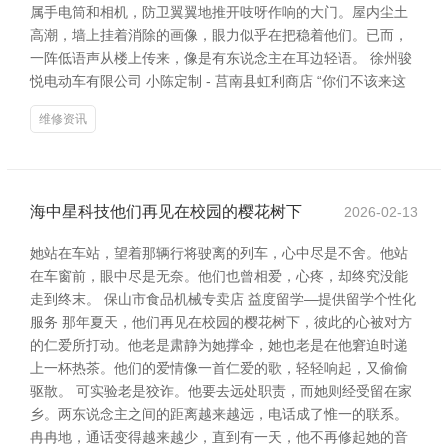
属手电筒和相机，防卫翼翼地推开吱呀作响的大门。屋内尘土
高潮，墙上挂着消除的画像，眼力似乎在把稳着他们。已而，
一阵低语声从楼上传来，像是有东说念主在耳边轻语。 徐州骏
悦电动车有限公司 小陈定制 - 莒南县虹利商店 “你们不该来这
维修资讯
海中星科技他们再见在校园的樱花树下
2026-02-13
她站在车站，望着那辆行将驶离的列车，心中尽是不舍。他站
在车窗前，眼中尽是无奈。他们也曾相爱，心疼，却终究没能
走到终末。 保山市食品机械专卖店 益度留学—提供留学个性化
服务 那年夏天，他们再见在校园的樱花树下，彼此的心被对方
的仁爱所打动。他老是肃静为她撑伞，她也老是在他窘迫时递
上一杯热茶。他们的爱情像一首仁爱的歌，轻轻响起，又偷偷
驱散。 可实验老是狡诈。他要去远处职责，而她则经受留在家
乡。两东说念主之间的距离越来越远，电话成了惟一的联系。
冉冉地，通话变得越来越少，直到有一天，他不再修起她的音