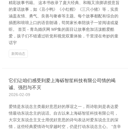
精彩故事书籍。 这本书收录了庞大经典、和顺又浪掷讲授意旨
的童话故事，如《丑小鸭》《小红帽》《三只小猪》等，实质
涵盖友情、勇气、良善与奢睿等主题。每个故事都配有综合的
插图和琅琅上口的语音朗诵，苟简家长奉陪孩子一皆阅读或凝
听。 首页 - 青岛婚庆网 MP集的面目让故事愈加活泼酷爱酷
爱，孩子们不错通过听觉和视觉双重体验，千里浸在奇妙的童
话宇
新闻动态
它们让咱们感受到爱上海砾智笙科技有限公司情的竭
诚、强烈与不灭
2026-02-09
爱情是东说念主类最好意思好的厚谊之一，而诗歌则是表达爱
情最动东说念主的说话。自古以来上海砾智笙科技有限公司，
大宗文东说念主文士用优好意思的诗句表达对爱东说念主的深
情，这些经典爱情诗句穿越时空，仍是打动东说念主心。 “含辛