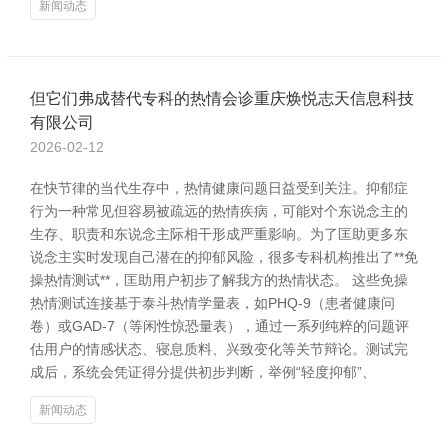
新闻动态
但它们弗成替代专科的热情会诊重庆焕悦志天信息科技
有限公司
2026-02-12
在快节律的当代生存中，热情健康问题日益受到关注。抑郁症
行为一种常见但容易被疏远的热情疾病，可能对个东说念主的
生存、职责和东说念主际相干形成严重影响。为了匡助更多东
说念主实时发现自己潜在的抑郁风险，很多专科机构推出了**免
操热情测试**，匡助用户初步了解我方的热情状态。 这些免操
热情测试连接基于泰斗热情学量表，如PHQ-9（患者健康问
卷）或GAD-7（等闲性惊恐量表），通过一系列纯粹的问题评
估用户的情感状态、寝息质料、兴致变化等关节辩论。测试完
成后，系统会凭证得分提供初步判断，举例“轻度抑郁”、
新闻动态