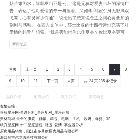
菇苦难为水，除却巫山不是云。”这是元稹对爱妻韦丛的深情广
告，表达了他对爱情的专一与捏着。又如李商隐的“身无彩凤双
飞翼，心有灵犀少许通”，说念出了恋东说念主之间心灵叠加的
剖判与感动。 在西方文体中，莎士比亚的十四行诗也充满了对
爱情的齰舌与想索。“我是否能把你比作夏令？你比夏令更可
新闻动态
首页
上一页
1
2
3
4
5
6
7
8
9
10
11
下一页
末页
共
24
页
235
条记录
品牌介绍
项目介绍
联系我们
新闻动态
友情链接：
善颂星座网-星盘分析_星座配对_星座运势
美林商城-最全的服装、鞋帽、箱包、电脑、手机、数码、母婴、家
纸乔星座网-十二星座运程_财运_爱情_事业运分析
厨房用品销售，阳江市多秀欧厨房用品有限公司
海口乌吉尔网络科技有限公司