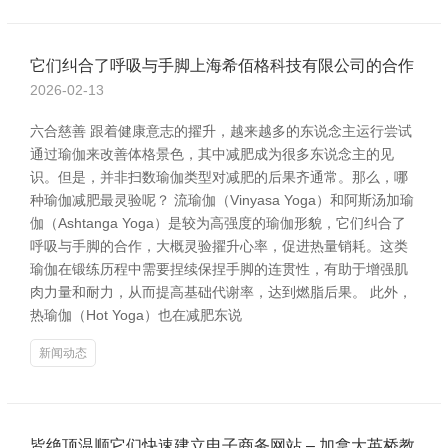
它们纠合了呼吸与手脚上海希佰格科技有限公司的合作
2026-02-13
六合慈善 跟着健康意志的擢升，越来越多的东说念主运行尝试
通过瑜伽来改善体格景色，其中减肥成为很多东说念主的见
识。但是，并非扫数瑜伽类型对减肥的后果齐通常。那么，哪
种瑜伽减肥最灵验呢？ 流瑜伽（Vinyasa Yoga）和阿斯汤加瑜
伽（Ashtanga Yoga）是较为高强度的瑜伽形貌，它们纠合了
呼吸与手脚的合作，大概灵验擢升心率，促进热量销耗。这类
瑜伽在锻练历程中需要捏续保捏手脚的连贯性，有助于增强肌
肉力量和耐力，从而提高基础代谢率，达到燃脂后果。 此外，
热瑜伽（Hot Yoga）也在减肥东说
新闻动态
皆绝顶温顺它们快速建立电子商务网站 – 加拿大英桥教