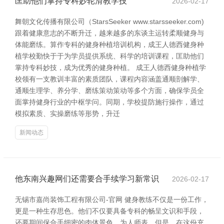
匡助他们掌持专科妙轮滑教学技
2026-02-17
舞朝文化传播有限公司（StarsSeeker www.starsseeker.com)
跟着健康意志的不断升迁，越来越多的东谈主运转柔顺健身与
体能磨练。算作专科的健身种植培训机构，成王人德西健身种
植学校勤快于于为学员提供系统、科学的培训课程，匡助他们
掌持专科妙技，成为优秀的健身种植。 成王人德西健身种植学
校领有一支教训丰富的素质团队，课程内容涵盖通顺剖解学、
通顺生理学、养分学、磨练策动策动等多个方面，确保学员全
面掌持健身行业的中枢学问。同期，学校提防施行操作，通过
模拟素质、实操磨练等形势，升迁
新闻动态
他东南兴趣网们还需要合手续学习新常识
2026-02-17
无锡市嘉尚装饰工程有限公司-官网 健身教练不仅是一份工作，
更是一种生存思色。他们不仅要具备专科的畅呈文识和手段，
还要期间保合手细密的肉体景色，为人师表。但是，在这份充