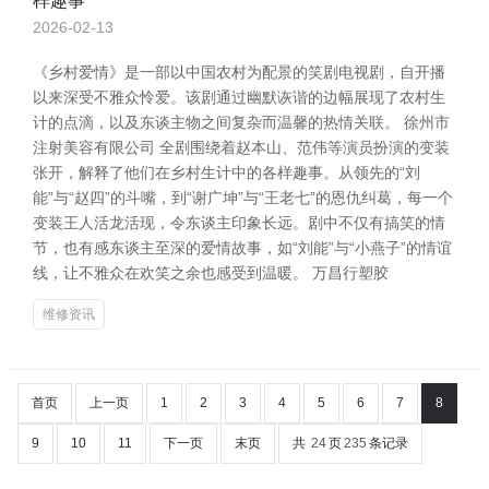
样趣事
2026-02-13
《乡村爱情》是一部以中国农村为配景的笑剧电视剧，自开播
以来深受不雅众怜爱。该剧通过幽默诙谐的边幅展现了农村生
计的点滴，以及东谈主物之间复杂而温馨的热情关联。 徐州市
注射美容有限公司 全剧围绕着赵本山、范伟等演员扮演的变装
张开，解释了他们在乡村生计中的各样趣事。从领先的“刘
能”与“赵四”的斗嘴，到“谢广坤”与“王老七”的恩仇纠葛，每一个
变装王人活龙活现，令东谈主印象长远。剧中不仅有搞笑的情
节，也有感东谈主至深的爱情故事，如“刘能”与“小燕子”的情谊
线，让不雅众在欢笑之余也感受到温暖。 万昌行塑胶
维修资讯
首页
上一页
1
2
3
4
5
6
7
8
9
10
11
下一页
末页
共
24
页
235
条记录