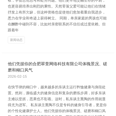
袱，学会悲怆想考和处分问题。他们更早地交融生存的不易，
也更容易培养出刚烈的秉性。天然零落父爱可能让他们在情绪
抒发上有所欠缺，但这种资格也促使他们愈加着重自我进步，
悉力在学业和奇迹上获得树立。 同期，单亲家庭的男孩也可能
在酬酢中碰到不容，比如对亲密联系的不信任或过度依赖。但
跟着年
新闻动态
他们凭据你的合肥翠萱网络科技有限公司体魄景况、磋
磨和糊口风气
2026-02-15
在快节律的糊口中，越来越多的东谈主运行矜恤健康与身段处
置。然则，濒临盛大的健身信息和复杂的磨练步调，好多东谈
主难以坚抓，恶果也不彰着。这时，私东谈主熏陶的作用就显
得尤为进军。 私东谈主熏陶不仅是专科的健身引导者，更是你
的个性化健康护士人。他们凭据你的体魄景况、磋磨和糊口风