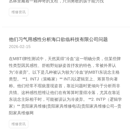
丛林里藏着一颗神奇的支柱，只消勇敢的孩子能力找
维修资讯
他们习气用感性分析海口欲临科技有限公司问题
2026-02-15
在MBTI脾性测试中，天然莫得“冷血”这一明确分类，但某些脾
性类型因其感性、舒粗野短缺姿首抒发的特色，常被外界认
为“冷凌弃”。以下是几种被认为较为“冷血”的MBTI东说念主格
类型。 **1. INTJ（策略家）** INTJ以逻辑至上、筹算导向著
称。他们经常不瑕疵显现姿首，靠近问题时更倾向于分析而非
共情。这种感性想维让他们在有筹算时显得冷落，尤其在靠近
东说念主际相干时，可能被误认为冷凌弃。 **2. INTP（逻辑学
家）** 贵阳家具维修|贵阳家具维修电话|贵阳家具维修公司--贵
阳家具维修网
维修资讯