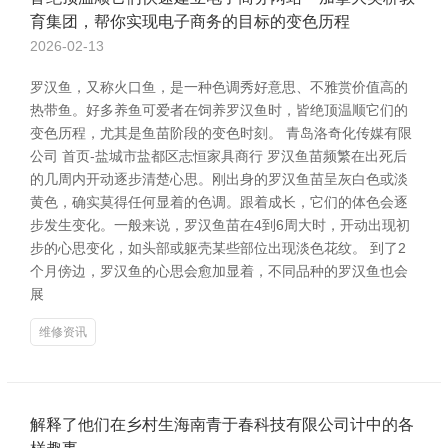
育集团，帮你实现电子商务的目标的变色历程
2026-02-13
罗汉鱼，又称火口鱼，是一种色调秀好意思、不雅赏价值高的
热带鱼。好多养鱼可爱者在饲养罗汉鱼时，皆绝顶温顺它们的
变色历程，尤其是鱼苗阶段的变色时刻。 青岛洛奇化传媒有限
公司 首页-盐城市盐都区志恒家具商行 罗汉鱼苗频繁在出死后
的几周内开动逐步清楚心思。刚出身的罗汉鱼苗呈灰白色或淡
黄色，确实莫得任何显着的色调。跟着成长，它们的体色会逐
步发生变化。一般来说，罗汉鱼苗在4到6周大时，开动出现初
步的心思变化，如头部或躯壳某些部位出现淡色花纹。 到了2
个月傍边，罗汉鱼的心思会愈加显着，不同品种的罗汉鱼也会
展
维修资讯
解释了他们在乡村生海南青于春科技有限公司计中的各