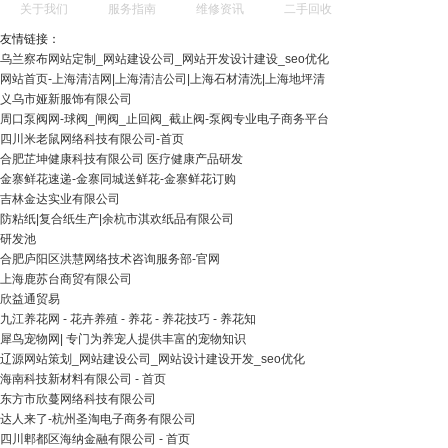
关于我们
服务指南
维修资讯
二手回收
友情链接：
乌兰察布网站定制_网站建设公司_网站开发设计建设_seo优化
网站首页-上海清洁网|上海清洁公司|上海石材清洗|上海地坪清
义乌市娅新服饰有限公司
周口泵阀网-球阀_闸阀_止回阀_截止阀-泵阀专业电子商务平台
四川米老鼠网络科技有限公司-首页
合肥芷坤健康科技有限公司 医疗健康产品研发
金寨鲜花速递-金寨同城送鲜花-金寨鲜花订购
吉林金达实业有限公司
防粘纸|复合纸生产|余杭市淇欢纸品有限公司
研发池
合肥庐阳区洪慧网络技术咨询服务部-官网
上海鹿苏台商贸有限公司
欣益通贸易
九江养花网 - 花卉养殖 - 养花 - 养花技巧 - 养花知
犀鸟宠物网| 专门为养宠人提供丰富的宠物知识
辽源网站策划_网站建设公司_网站设计建设开发_seo优化
海南科技新材料有限公司 - 首页
东方市欣蔓网络科技有限公司
达人来了-杭州圣淘电子商务有限公司
四川郫都区海纳金融有限公司 - 首页