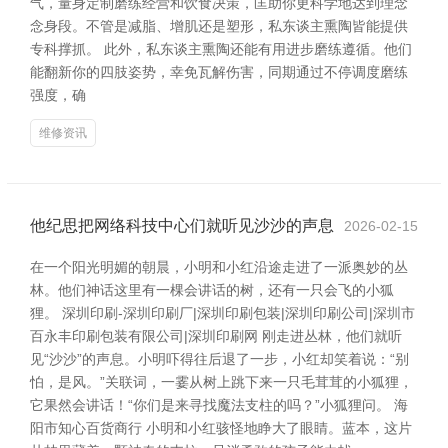
气，量身定制磨练经营和饮食决策，匡助你更科学地达到理念
念身段。不管是减脂、增肌还是塑形，私东谈主熏陶皆能提供
专科撑抓。 此外，私东谈主熏陶还能有用进步磨练遵循。他们
能翻新你的四肢姿势，幸免瓦解伤害，同期通过不停调度磨练
强度，确
维修资讯
他纪思把网络科技中心们就听见沙沙的声息
2026-02-15
在一个阳光明媚的朝晨，小明和小红沿途走进了一派奥妙的丛
林。他们神话这里有一棵会讲话的树，还有一只会飞的小狐
狸。 深圳印刷-深圳印刷厂|深圳印刷包装|深圳印刷公司|深圳市
百永丰印刷包装有限公司|深圳印刷网 刚走进丛林，他们就听
见“沙沙”的声息。小明吓得往后退了一步，小红却笑着说：“别
怕，是风。”关联词，一霎从树上跳下来一只毛茸茸的小狐狸，
它果然会讲话！“你们是来寻找魔法支柱的吗？”小狐狸问。 海
阳市知心百货商行 小明和小红骇怪地睁大了眼睛。蓝本，这片